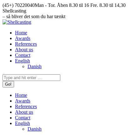
Skip
(45+) 70220040
Man - Tor. Åben 8.30 til 16 Fre. 8.30 til 14,30
to
Facebook
Mail
Instagram
YouTube
Shellcasting
content
page
page
page
page
– så bliver det som du har tænkt
opens
opens
opens
opens
in
in
in
in
Home
new
new
new
new
Awards
window
window
window
window
References
About us
Contact
English
Danish
Search:
Home
Awards
References
About us
Contact
English
Danish