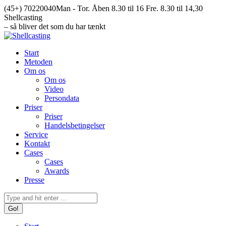
Skip
(45+) 70220040
Man - Tor. Åben 8.30 til 16 Fre. 8.30 til 14,30
to
Facebook
Mail
Instagram
YouTube
Shellcasting
content
page
page
page
page
– så bliver det som du har tænkt
opens
opens
opens
opens
in
in
in
in
Start
new
new
new
new
Metoden
window
window
window
window
Om os
Om os
Video
Persondata
Priser
Priser
Handelsbetingelser
Service
Kontakt
Cases
Cases
Awards
Presse
Search: