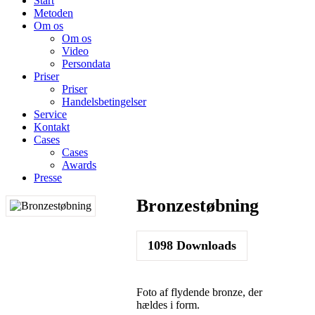
Start
Metoden
Om os
Om os
Video
Persondata
Priser
Priser
Handelsbetingelser
Service
Kontakt
Cases
Cases
Awards
Presse
Bronzestøbning
1098
Downloads
Foto af flydende bronze, der
hældes i form.