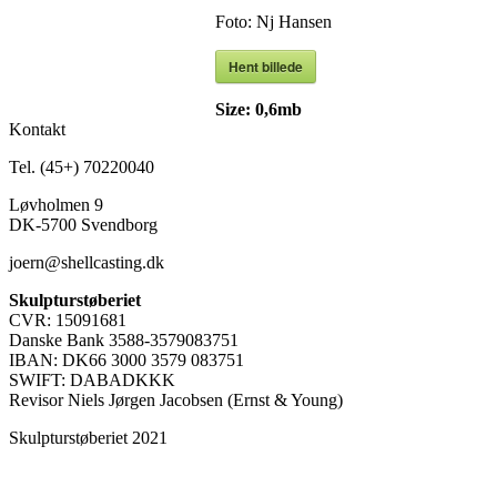
Foto: Nj Hansen
Hent billede
Size:
0,6mb
Kontakt
Tel. (45+) 70220040
Løvholmen 9
DK-5700 Svendborg
joern@shellcasting.dk
Skulpturstøberiet
CVR: 15091681
Danske Bank 3588-3579083751
IBAN: DK66 3000 3579 083751
SWIFT: DABADKKK
Revisor Niels Jørgen Jacobsen (Ernst & Young)
Skulpturstøberiet 2021
t
T