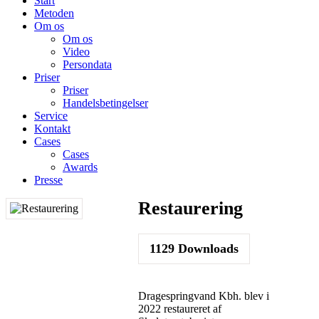
Start
Metoden
Om os
Om os
Video
Persondata
Priser
Priser
Handelsbetingelser
Service
Kontakt
Cases
Cases
Awards
Presse
Restaurering
1129
Downloads
Dragespringvand Kbh. blev i
2022 restaureret af