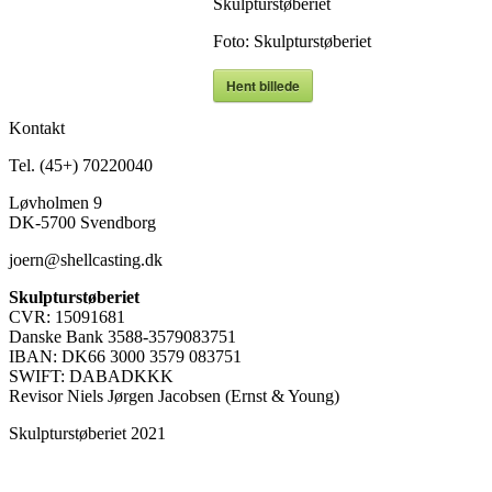
Skulpturstøberiet
Foto: Skulpturstøberiet
Hent billede
Kontakt
Tel. (45+) 70220040
Løvholmen 9
DK-5700 Svendborg
joern@shellcasting.dk
Skulpturstøberiet
CVR: 15091681
Danske Bank 3588-3579083751
IBAN: DK66 3000 3579 083751
SWIFT: DABADKKK
Revisor Niels Jørgen Jacobsen (Ernst & Young)
Skulpturstøberiet 2021
t
T