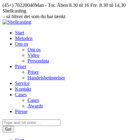
Skip
(45+) 70220040
Man - Tor. Åben 8.30 til 16 Fre. 8.30 til 14,30
to
Facebook
Mail
Instagram
YouTube
Shellcasting
content
page
page
page
page
– så bliver det som du har tænkt
opens
opens
opens
opens
in
in
in
in
Start
new
new
new
new
Metoden
window
window
window
window
Om os
Om os
Video
Persondata
Priser
Priser
Handelsbetingelser
Service
Kontakt
Cases
Cases
Awards
Presse
Search: