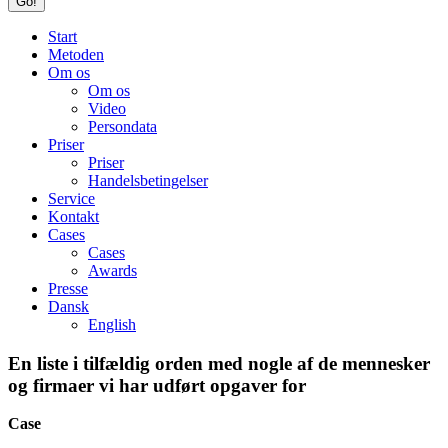
Start
Metoden
Om os
Om os
Video
Persondata
Priser
Priser
Handelsbetingelser
Service
Kontakt
Cases
Cases
Awards
Presse
Dansk
English
En liste i tilfældig orden med nogle af de mennesker
og firmaer vi har udført opgaver for
Case