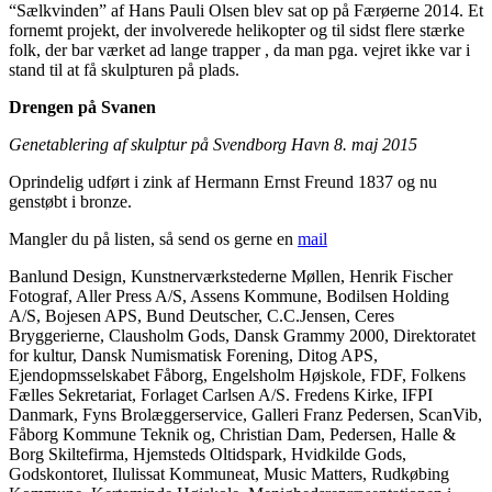
“Sælkvinden” af Hans Pauli Olsen blev sat op på Færøerne 2014. Et
fornemt projekt, der involverede helikopter og til sidst flere stærke
folk, der bar værket ad lange trapper , da man pga. vejret ikke var i
stand til at få skulpturen på plads.
Drengen på Svanen
Genetablering af skulptur på Svendborg Havn 8. maj 2015
Oprindelig udført i zink af Hermann Ernst Freund 1837 og nu
genstøbt i bronze.
Mangler du på listen, så send os gerne en
mail
Banlund Design, Kunstnerværkstederne Møllen, Henrik Fischer
Fotograf, Aller Press A/S, Assens Kommune, Bodilsen Holding
A/S, Bojesen APS, Bund Deutscher, C.C.Jensen, Ceres
Bryggerierne, Clausholm Gods, Dansk Grammy 2000, Direktoratet
for kultur, Dansk Numismatisk Forening, Ditog APS,
Ejendopmsselskabet Fåborg, Engelsholm Højskole, FDF, Folkens
Fælles Sekretariat, Forlaget Carlsen A/S. Fredens Kirke, IFPI
Danmark, Fyns Brolæggerservice, Galleri Franz Pedersen, ScanVib,
Fåborg Kommune Teknik og, Christian Dam, Pedersen, Halle &
Borg Skiltefirma, Hjemsteds Oltidspark, Hvidkilde Gods,
Godskontoret, Ilulissat Kommuneat, Music Matters, Rudkøbing