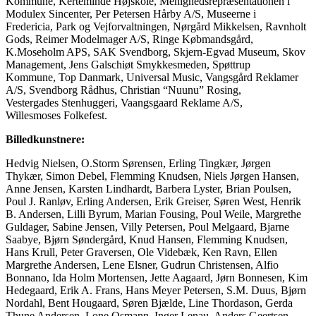
Kommune, Kerteminde Højskole, Menighedsrepræsentationen i
Modulex Sincenter, Per Petersen Hårby A/S, Museerne i
Fredericia, Park og Vejforvaltningen, Nørgård Mikkelsen, Ravnholt
Gods, Reimer Modelmager A/S, Ringe Købmandsgård,
K.Moseholm APS, SAK Svendborg, Skjern-Egvad Museum, Skov
Management, Jens Galschiøt Smykkesmeden, Spøttrup
Kommune, Top Danmark, Universal Music, Vangsgård Reklamer
A/S, Svendborg Rådhus, Christian “Nuunu” Rosing,
Vestergades Stenhuggeri, Vaangsgaard Reklame A/S,
Willesmoses Folkefest.
Billedkunstnere:
Hedvig Nielsen, O.Storm Sørensen, Erling Tingkær, Jørgen
Thykær, Simon Debel, Flemming Knudsen, Niels Jørgen Hansen,
Anne Jensen, Karsten Lindhardt, Barbera Lyster, Brian Poulsen,
Poul J. Ranløv, Erling Andersen, Erik Greiser, Søren West, Henrik
B. Andersen, Lilli Byrum, Marian Fousing, Poul Weile, Margrethe
Guldager, Sabine Jensen, Villy Petersen, Poul Melgaard, Bjarne
Saabye, Bjørn Søndergård, Knud Hansen, Flemming Knudsen,
Hans Krull, Peter Graversen, Ole Videbæk, Ken Ravn, Ellen
Margrethe Andersen, Lene Elsner, Gudrun Christensen, Alfio
Bonnano, Ida Holm Mortensen, Jette Aagaard, Jørn Bonnesen, Kim
Hedegaard, Erik A. Frans, Hans Meyer Petersen, S.M. Duus, Bjørn
Nordahl, Bent Hougaard, Søren Bjælde, Line Thordason, Gerda
Thune Andersen, Lone Osmann, Inger Lenau, Anders Geertsen,