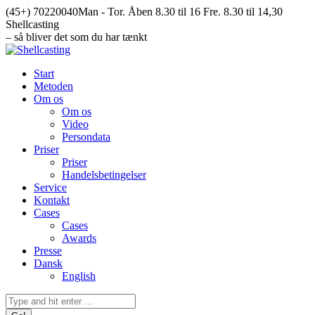
Skip
(45+) 70220040
Man - Tor. Åben 8.30 til 16 Fre. 8.30 til 14,30
to
Facebook
Mail
Instagram
YouTube
Shellcasting
content
page
page
page
page
– så bliver det som du har tænkt
opens
opens
opens
opens
in
in
in
in
Start
new
new
new
new
Metoden
window
window
window
window
Om os
Om os
Video
Persondata
Priser
Priser
Handelsbetingelser
Service
Kontakt
Cases
Cases
Awards
Presse
Dansk
English
Search: