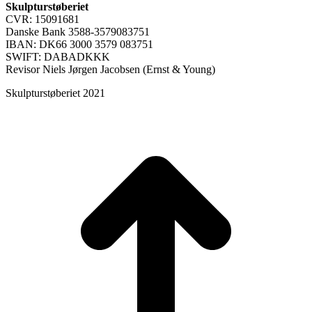
Skulpturstøberiet
CVR: 15091681
Danske Bank 3588-3579083751
IBAN: DK66 3000 3579 083751
SWIFT: DABADKKK
Revisor Niels Jørgen Jacobsen (Ernst & Young)
Skulpturstøberiet 2021
t
T