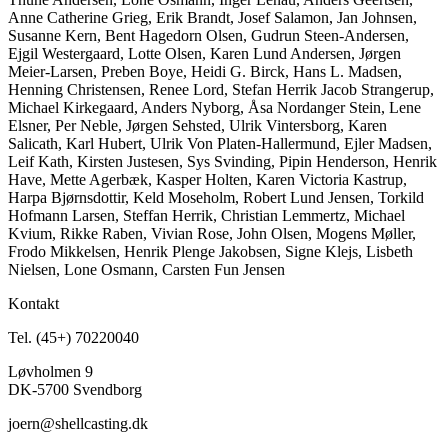
Anne Catherine Grieg, Erik Brandt, Josef Salamon, Jan Johnsen,
Susanne Kern, Bent Hagedorn Olsen, Gudrun Steen-Andersen,
Ejgil Westergaard, Lotte Olsen, Karen Lund Andersen, Jørgen
Meier-Larsen, Preben Boye, Heidi G. Birck, Hans L. Madsen,
Henning Christensen, Renee Lord, Stefan Herrik Jacob Strangerup,
Michael Kirkegaard, Anders Nyborg, Åsa Nordanger Stein, Lene
Elsner, Per Neble, Jørgen Sehsted, Ulrik Vintersborg, Karen
Salicath, Karl Hubert, Ulrik Von Platen-Hallermund, Ejler Madsen,
Leif Kath, Kirsten Justesen, Sys Svinding, Pipin Henderson, Henrik
Have, Mette Agerbæk, Kasper Holten, Karen Victoria Kastrup,
Harpa Bjørnsdottir, Keld Moseholm, Robert Lund Jensen, Torkild
Hofmann Larsen, Steffan Herrik, Christian Lemmertz, Michael
Kvium, Rikke Raben, Vivian Rose, John Olsen, Mogens Møller,
Frodo Mikkelsen, Henrik Plenge Jakobsen, Signe Klejs, Lisbeth
Nielsen, Lone Osmann, Carsten Fun Jensen
Kontakt
Tel. (45+) 70220040
Løvholmen 9
DK-5700 Svendborg
joern@shellcasting.dk