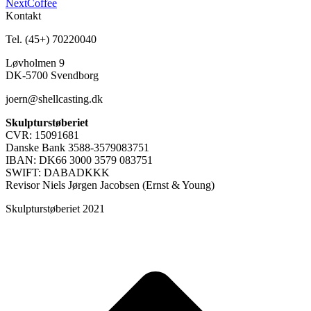
Next
Next
Coffee
project:
Kontakt
Tel. (45+) 70220040
Løvholmen 9
DK-5700 Svendborg
joern@shellcasting.dk
Skulpturstøberiet
CVR: 15091681
Danske Bank 3588-3579083751
IBAN: DK66 3000 3579 083751
SWIFT: DABADKKK
Revisor Niels Jørgen Jacobsen (Ernst & Young)
Skulpturstøberiet 2021
t
T