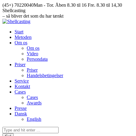
Skip
(45+) 70220040
Man - Tor. Åben 8.30 til 16 Fre. 8.30 til 14,30
to
Facebook
Mail
Instagram
YouTube
Shellcasting
content
page
page
page
page
– så bliver det som du har tænkt
opens
opens
opens
opens
in
in
in
in
Start
new
new
new
new
Metoden
window
window
window
window
Om os
Om os
Video
Persondata
Priser
Priser
Handelsbetingelser
Service
Kontakt
Cases
Cases
Awards
Presse
Dansk
English
Search: