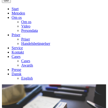
Start
Metoden
Om os
Om os
Video
Persondata
Priser
Priser
Handelsbetingelser
Service
Kontakt
Cases
Cases
Awards
Presse
Dansk
English